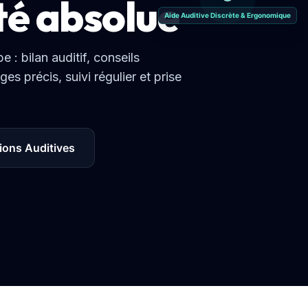
ité absolue
Aide Auditive Discrète & Ergonomique
 bilan auditif, conseils
es précis, suivi régulier et prise
ions Auditives