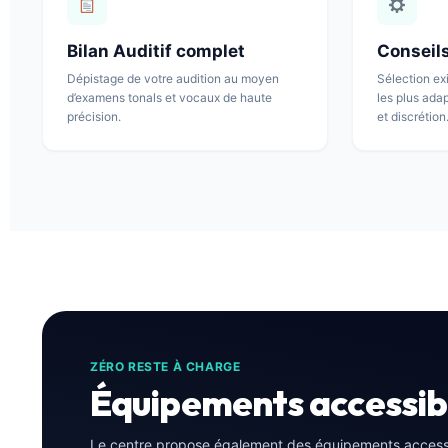
Bilan Auditif complet
Conseil
Dépistage de votre audition au moyen
Sélection ex
d’examens tonals et vocaux de haute
les plus ada
précision.
et discrétion
ZÉRO RESTE À CHARGE
Équipements accessible
Le centre propose également des équipements accessibl