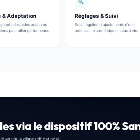
s & Adaptation
Réglages & Suivi
igeante des aides auditives
Suivi régulier et ajustements d'une
ptées pour allier performance
précision micrométrique inclus à vie.
.
s via le dispositif 100% Sa
es via le dispositif national