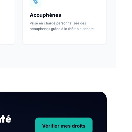
Acouphènes
Prise en charge personnalisée des
acouphènes grâce à la thérapie sonore.
nté
Vérifier mes droits