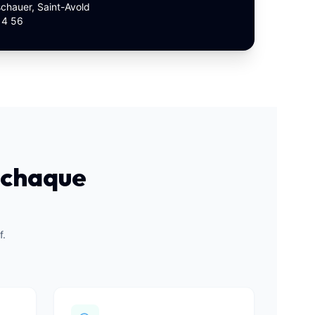
schauer, Saint-Avold
14 56
 chaque
f.